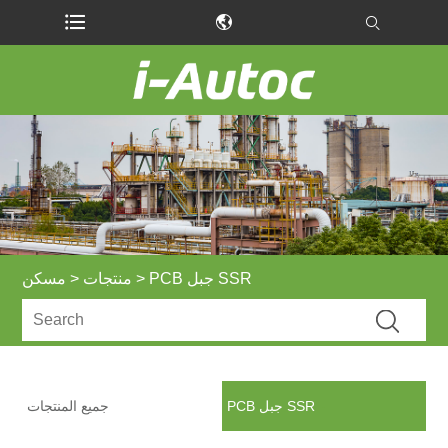
> PCB جبل SSR
منتجات
>
مسكن
PCB جبل SSR
جميع المنتجات